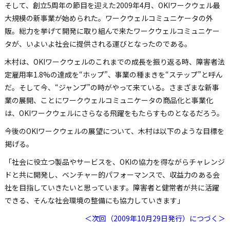
そして、創立5周年の節目を迎えた2009年4月、OKIワークウェル最
大規模の新事業が始められた。ワークウェルコミュニケータの外
販。総力を挙げて開発に取り組んで来たワークウェルコミュニケー
タが、いよいよ社会に提供される運びとなったのである。
木村は、OKIワークウェルのこれまでの成長を振り返る時、障害者法
定雇用率1.8%の達成を“ホップ”、事業の種まきを“ステップ”と呼ん
だ。そして今、“ジャンプ”の時がやって来ている。さまざまな新事
業の展開、ことにワークウェルコミュニケータの商品化と事業化
は、OKIワークウェルにさらなる飛躍をもたらすものとなるだろう。
今後のOKIワークウェルの展望について、木村は以下のような目標を
掲げる。
「社会に役立つ製品やサービスを、OKIの協力を得ながらチャレンジ
ドと共に開発し、ベンチャー的パフォーマンスで、収益力のある会
社を目指していきたいと思っています。障害者と健常者が共に活躍
できる、そんな社会環境の整備にも協力していきます」
＜次回（2009年10月29日発行）につづく＞