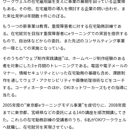
ワークウェルの在宅雇用論を支えに事業の展開を図っている企業様
もある。その他、在宅雇用の導入を検討する企業の問い合わせ、ま
た来社見学は年間数十件にのぼる。
もう一つの新事業は教育。重度障害者に対する在宅勤務訓練であ
る。在宅就労を目指す重度障害者にeラーニングでの実習を提供する
もので、自治体などからの委託、また先述のコンサルティング事業
の一環としての実施となっている。
そのうちの“ウェブ制作実践講座”は、ホームページ制作経験のある
者を対象にした3ヶ月間のトレーニングである。電話や電子メールの
マナー、情報セキュリティといった在宅勤務の基礎も含め、課題制
作を通してウェブ・アクセシビリティや画像処理技術などをコーチ
する。コーディネーターのほか、OKIネットワーカーズもその指導に
当たる。
2005年度の“東京都eラーニングモデル事業”を皮切りに、2008年度
までに東京都、宮崎県などの委託による14の講座を順次開講してき
た。これらの在宅勤務訓練の受講者のうち、6名がOKIワークウェル
へ就職し、在宅就労を実現させている。