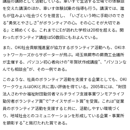
講座の講師として活動している。車いすで生活する立場での体験談
を交えた講演のほか、車いす体験試乗の指導も行う。講演では、誰
もが住みよい社会づくりを提言し、「いざという時に手助けのでき
る“勇気とやさしさ”がボランティアの心。その心こそが大切であ
る」と締めくくる。これまでにEが訪れた学校は20校を超える。関
わったボランティア講座は50数回にもおよんでいる。
また、OKI社会貢献推進室が協力するボランティア活動へも、OKIネ
ットワーカーズからサポーターが飛ぶ。埼玉県蕨市の蕨商工会議所
が主催する、パソコン初心者向けの“年賀状作成講座”、“パソコンな
んでも相談会”が、その一例である。
このような、社員のボランティア活動を支援する企業としても、OKI
ワークウェルはOKIと共に高い評価を得ている。2005年には、“財団
法人さわやか福祉財団勤労者マルチライフ支援事業ワンモアライフ
勤労者ボランティア賞”で“ナイスサポート賞”を受賞。これは“従業
員のボランティア活動を支援すると共に、活動しやすい環境づく
り、地域社会とのコミュニケーションを形成している企業・事業所
を顕彰する”と銘打たれた賞である。