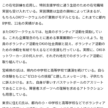
この在宅訓練を応用し、特別支援学校に通う生徒のための在宅職場
実習も受け入れている。実習課題は生徒の興味によって決まるが、
もちろんOKIワークウェルのIT業務がモデルとなる。これまでに都内
8学校、11名の実績がある。
またOKIワークウェルでは、社員のボランティア活動を奨励してい
る。これも企業理念のもとに進める事業展開の一つといえよう。社
員のボランティア活動をOKIの社会貢献と捉え、ボランティア活動の
ための休暇を有給で与えるなどの支援も行っている。実際に、OKIネ
ットワーカーズの何人かが、それぞれ地元でのボランティア活動に
取り組んでいる。
宮崎県のI氏は、県内の中学校と高等学校で講演を続けている。自ら
の体験をもとに“ゼロからの挑戦”と題したメッセージを、子供たち
に訴えかける。また、自身が車いすバスケットボールのアスリート
であることから、障害者スポーツへの理解を求めるアトラクション
も用意している。
東京に住むE氏は、都内の小・中学校と高等学校などでボランティア