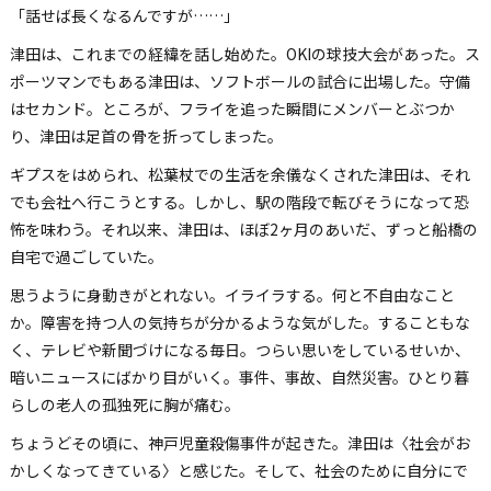
「話せば長くなるんですが……」
津田は、これまでの経緯を話し始めた。OKIの球技大会があった。ス
ポーツマンでもある津田は、ソフトボールの試合に出場した。守備
はセカンド。ところが、フライを追った瞬間にメンバーとぶつか
り、津田は足首の骨を折ってしまった。
ギプスをはめられ、松葉杖での生活を余儀なくされた津田は、それ
でも会社へ行こうとする。しかし、駅の階段で転びそうになって恐
怖を味わう。それ以来、津田は、ほぼ2ヶ月のあいだ、ずっと船橋の
自宅で過ごしていた。
思うように身動きがとれない。イライラする。何と不自由なこと
か。障害を持つ人の気持ちが分かるような気がした。することもな
く、テレビや新聞づけになる毎日。つらい思いをしているせいか、
暗いニュースにばかり目がいく。事件、事故、自然災害。ひとり暮
らしの老人の孤独死に胸が痛む。
ちょうどその頃に、神戸児童殺傷事件が起きた。津田は〈社会がお
かしくなってきている〉と感じた。そして、社会のために自分にで