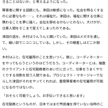
きることはないか、と考えるようになった。
障害者に関する話題にも、津田は敏感になった。社会を明るくする
のに必要なもの……。それは福祉だ。津田は、福祉に関する仕事に
携わることを夢に描く。会社を辞めるのもいとわない。大けがが、
仕事人間をそこまで変えてしまったのである。
津田の話を、木村はうんうんと聞いていた。津田はメガネを通し
て、細い目でニコニコしている。しかし、その眼差しはどこか鋭
い。
木村はふと、在宅雇用のことを思いつく。彼に、コーディネーター
をやってもらうというのはどうだろう。コーディネーターとは、複数
のクライアントと在宅勤務者のあいだに立って、仕事をうまくやり
くりする役割を担う人間である。プロジェクト・マネージャーでな
らした津田がそれをやってくれれば、重度障害者の在宅雇用が可能
になるのではないか。
「おそらく可能でしょう。お手伝いできると思います」
在宅勤務というものが、日本ではまだ市民権を得ていない当時のこ