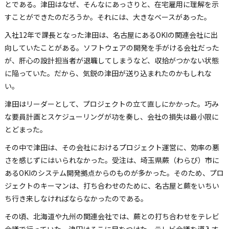
とである。津田はなぜ、そんなにあっさりと、在宅雇用に理解を示
すことができたのだろうか。それには、大きなベースがあった。
入社12年で課長となった津田は、名古屋にあるOKIの関連会社に出
向していたことがある。ソフトウェアの開発を手がける会社だった
が、肝心の設計担当者が退職してしまうなど、収拾がつかない状態
に陥っていた。だから、気鋭の津田が送り込まれたのかもしれな
い。
津田はリーダーとして、プロジェクトの立て直しにかかった。巧み
な要員計画とスケジューリングが功を奏し、会社の損失は最小限に
とどまった。
その中で津田は、その会社におけるプロジェクト運営に、効率の悪
さを感じずにはいられなかった。受注は、埼玉県蕨（わらび）市に
あるOKIのシステム開発拠点からのものが多かった。そのため、プロ
ジェクトのキーマンは、打ち合わせのために、名古屋と蕨をいちい
ち行き来しなければならなかったのである。
その頃、北海道や九州の関連会社では、蕨との打ち合わせをテレビ