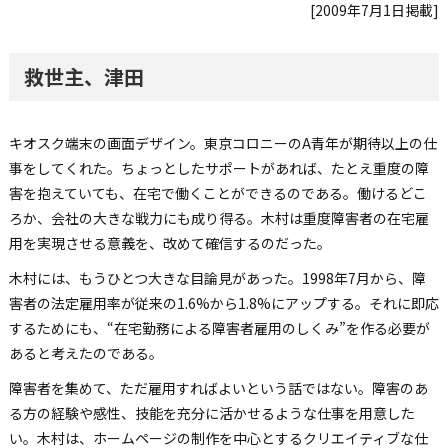
[2009年7月1日掲載]
救世主、津田
キオスク端末の画面デザイン。東京コロニーのA青年が期待以上の仕
事をしてくれた。ちょっとしたサポートがあれば、たとえ重度の障
害を抱えていても、在宅で働くことができるのである。働けるどこ
ろか、会社の大きな戦力にも成り得る。木村は重度障害者の在宅雇
用を実現させる意義を、改めて確信するのだった。
木村には、もうひとつ大きな目論見があった。1998年7月から、障
害者の法定雇用率が従来の1.6%から1.8%にアップする。それに即応
するためにも、“在宅勤務による障害者雇用のしくみ”を作る必要が
あると考えたのである。
障害者を集めて、ただ雇用すればよいという話ではない。障害のあ
る方の経験や感性、技能を充分に活かせるような仕事を用意した
い。木村は、ホームページの制作を中心とするクリエイティブな仕