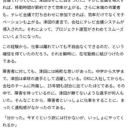
会議で行っていた。津田はそこに目をつけた。テレビ会議を導入す
れば、移動時間が節約できて効率が上がる。さらに末端の作業者
も、テレビ会議で打ち合わせに参加できれば、効率だけでなくモチ
ベーションも上がる。津田の進言で、会社にテレビ会議システムが
導入された。それによって、プロジェクト運営がきわめてスムーズ
にいくようになった。
この経験から、仕事は離れていても不自由なくできるのだ、という
確信を得ていたのだろう。それを瞬時に、在宅勤務に結びつけたの
である。
障害者に対しても、津田には純粋な思いがあった。中学から大学ま
で、津田は卓球の選手として活躍している。OKIに入社してからも、
会社のチームに所属し、15年間も試合に出ていたほどである。その
中で、障害を持っているのに、津田が勝てないような選手が何人も
いた。そんなことから、障害者といっしょに仕事をすることに、ま
ったく違和感がなかったのである。
「分かった。今すぐという訳には行かないが、いっしょにやってく
れるか」