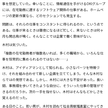
事を想定していた。幸いなことに、情報通信を手がけるOKIグループ
には、在宅勤務に適するソフトウェア関係の仕事がある。ホームペ
ージの更新作業なら、どのセクションでも発生する。
問題は、それらの仕事をコンスタントに得られるのか、という点で
ある。仕事が来るときは徹夜になるほど忙しく、来ないときは何ヶ
月も閑古鳥が鳴く。そんなことでは企業で働く意味がない。
木村は気づいた。
「複数の在宅勤務者が複数名いれば、多くの職場から、いろんな仕
事を恒常的に集められるのではないか……」
木村は、アイディアマンとして知られる。小さなパーツを特徴づ
け、それを組み合わせて新しい企画を立ててしまう。そんな木村な
らではの発想である。しかし、木村には大きな不安があった。長い
間、事務畑を歩いてきたような自分に、そういった仕事の管理がで
きるのだろうか。次の一手を指せない、木村はそんなもどかしさを
覚えるのだった。
ある日のこと。若い男が、木村を訪ねて社会貢献推進室にやってき