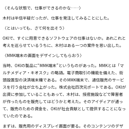
〈そんな状態で、仕事ができるのかな……〉
木村は半信半疑だったが、仕事を発注してみることにした。
〈とはいっても、さて何を出そう〉
OKIで、すぐに用意できるソフトウェアの仕事はないか。あれこれと
考えを巡らせているうちに、木村はある一つの案件を思い出した。
〈MMK端末の画面をデザインしてもらおう〉
当時、OKIの製品に“MMK端末”というものがあった。MMKとは「マ
ルチメディア・キオスク」の略語。電子商取引の機能を備えた、街
頭設置型の決済端末機である。そのMMK端末で、通信販売のサービ
スを行う会社が立ち上がった。株式会社四次元ポートである。OKIが
出資に参加していることもあって、木村は、授産施設などで障害者
が作ったものを販売してはどうかと考えた。そのアイディアが通っ
て、販売のための資金を、OKIが社会貢献として提供することになっ
ていたのである。
まずは、販売用のディスプレイ画面が要る。そのコンテンツのデザ