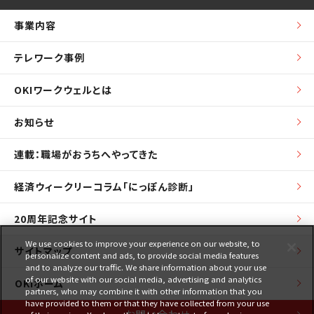
事業内容
テレワーク事例
OKIワークウェルとは
お知らせ
連載：職場がおうちへやってきた
経済ウィークリーコラム「にっぽん診断」
20周年記念サイト
We use cookies to improve your experience on our website, to
サイトマップ
personalize content and ads, to provide social media features
and to analyze our traffic. We share information about your use
of our website with our social media, advertising and analytics
OKIホーム
partners, who may combine it with other information that you
have provided to them or that they have collected from your use