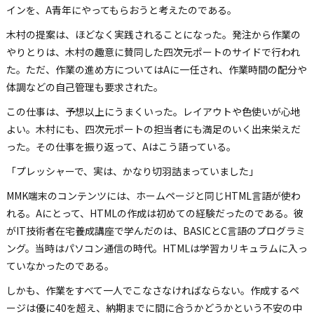
インを、A青年にやってもらおうと考えたのである。
木村の提案は、ほどなく実践されることになった。発注から作業の
やりとりは、木村の趣意に賛同した四次元ポートのサイドで行われ
た。ただ、作業の進め方についてはAに一任され、作業時間の配分や
体調などの自己管理も要求された。
この仕事は、予想以上にうまくいった。レイアウトや色使いが心地
よい。木村にも、四次元ポートの担当者にも満足のいく出来栄えだ
った。その仕事を振り返って、Aはこう語っている。
「プレッシャーで、実は、かなり切羽詰まっていました」
MMK端末のコンテンツには、ホームページと同じHTML言語が使わ
れる。Aにとって、HTMLの作成は初めての経験だったのである。彼
がIT技術者在宅養成講座で学んだのは、BASICとC言語のプログラミ
ング。当時はパソコン通信の時代。HTMLは学習カリキュラムに入っ
ていなかったのである。
しかも、作業をすべて一人でこなさなければならない。作成するペ
ージは優に40を超え、納期までに間に合うかどうかという不安の中