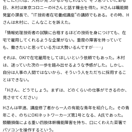
そこに行けば、人材が見つかるかもしれない。そう思っていたある
日、木村は東京コロニーのHさんと話す機会を得た。Hさんは職能開
発室の課長で、“IT技術者在宅養成講座”の講師でもある。その時、H
さんは木村に、こんなことを訴えた。
「情報処理技術者の試験に合格するほどの技術を身につけても、在
宅で雇用してくれるような企業がない。重度の障害を持っていて
も、働きたいと思っている方は大勢いるんですが……」
それは、OKIで在宅雇用をしてほしいという依頼でもあった。木村
は、迷っていた次の一歩を踏み出せるような予感がした。しかし、
自分は人事の人間ではないから、そういう人をただちに採用するこ
とはできない。
「Hさん、どうでしょう。まずは、どのくらいの仕事ができるのか、
見させてください」
Hさんは早速、講座修了者から一人の有能な青年を紹介した。その青
年こそ、のちにOKIネットワーカーズ第1号となる、A氏であった。
頚髄損傷による重い四肢体幹機能障害を持ち、口にくわえた菜箸で
パソコンを操作するという。