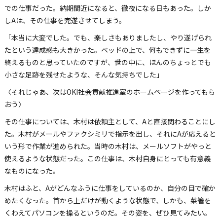
での仕事だった。納期間近になると、徹夜になる日もあった。しか
しAは、その仕事を完遂させてしまう。
「本当に大変でした。でも、楽しさもありましたし、やり遂げられ
たという達成感も大きかった。ベッドの上で、何もできずに一生を
終えるものと思っていたのですが、世の中に、ほんのちょっとでも
小さな足跡を残せたような、そんな気持ちでした」
〈それじゃあ、次はOKI社会貢献推進室のホームページを作ってもら
おう〉
その仕事については、木村は依頼主として、Aと直接関わることにし
た。木村がメールやファクシミリで指示を出し、それにAが応えると
いう形で作業が進められた。当時の木村は、メールソフトがやっと
使えるような状態だった。この仕事は、木村自身にとっても有意義
なものになった。
木村はふと、Aがどんなふうに仕事をしているのか、自分の目で確か
めたくなった。首から上だけが動くような状態で、しかも、菜箸を
くわえてパソコンを操るというのだ。その姿を、ぜひ見てみたい。