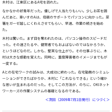
木村は、江東区にあるA宅を訪れた。
なかなかの好青年だった。優しげで人当たりもいい。少しお茶を囲
んだあと、車いすのAは、母親のサポートでパソコンに向かった。菜
箸をガーゼ越しにくわえさせてもらい、早速、作業の続きを始め
た。
木村は驚いた。まず目を奪われたのは、パソコン操作のスピードだ
った。その速さたるや、健常者でもおよばないのではなかろうか、
というほどなのだ。しかも、堅実な仕上がり。その仕事ぶりに、木
村は大きな感動を覚えた。同時に、重度障害者のイメージまでもが
一変する。
Aとの在宅ワークの試みは、大成功に終わった。在宅勤務のシミュレ
ーションができたばかりか、木村に「これならできる」という確か
な思いが生まれるのだった。そしてこの方法が、のちに、OKIネット
ワーカーズの作業システムの基礎となるのである。
＜次回（2009年7月1日発行）につづく＞