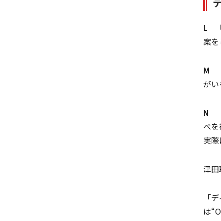
L
「
案を
M
「
がい
N
「
べを
実際
津田
「デ
は“