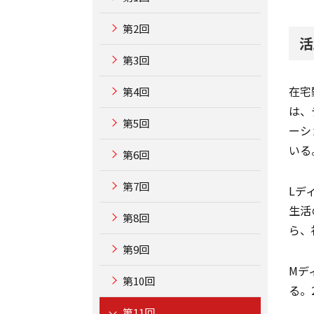
第2回
活
第3回
在宅
第4回
は、
第5回
ーシ
いる
第6回
第7回
Lデ
生活
第8回
ら、
第9回
Mデ
第10回
る。
第11回