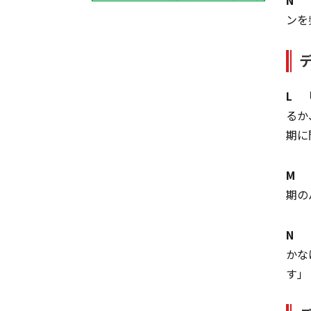
ンを
L
「
るか
期に
M
「
期の
N
「
かな
す」