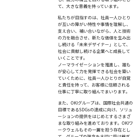
て、大きな意義を持っています。
私たちが目指すのは、社員一人ひとり
が互いの障がい特性や事情を理解し、
支え合い、補い合いながら、人と技術
の力を融合させ、新たな価値を生み出
し続ける「未来デザイナー」として、
社会に貢献し続ける企業へと成長して
いくことです。
ノーマライゼーションを推進し、誰も
が安心して力を発揮できる社会を築い
ていくために、社員一人ひとりが自覚
と責任を持って、お客様に信頼される
仕事に丁寧に取り組んでまいります。
また、OKIグループは、国際社会共通の
目標であるSDGsの達成に向け、ソリュ
ーションの提供をはじめとするさまざ
まな取り組みを進めております。OKIワ
ークウェルもその一翼を担う存在とし
て、グループの理念を大切に受け継ぎ