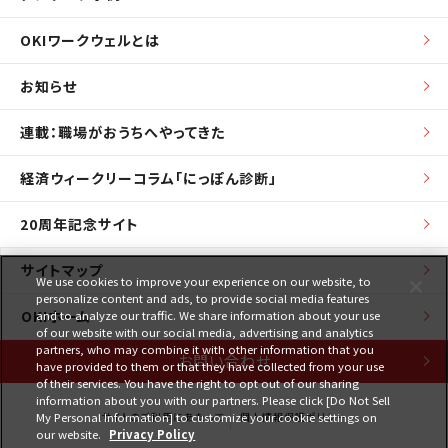
OKIワークウェルとは
お知らせ
連載：職場がおうちへやってきた
経済ウィークリーコラム「にっぽん診断」
20周年記念サイト
サイトマップ
We use cookies to improve your experience on our website, to
personalize content and ads, to provide social media features
OKIホーム
and to analyze our traffic. We share information about your use
of our website with our social media, advertising and analytics
partners, who may combine it with other information that you
お問い合わせ
have provided to them or that they have collected from your use
of their services. You have the right to opt out of our sharing
information about you with our partners. Please click [Do Not Sell
サイトのご利用にあたって
個人情報保護ポリシー
My Personal Information] to customize your cookie settings on
our website.
Privacy Policy