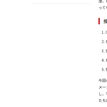
澄、
って
今回
メー
し、
たち