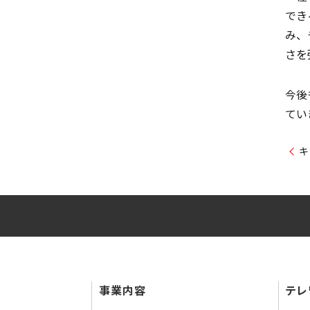
でき
み、
さを
今後
てい
キ
事業内容
テレ