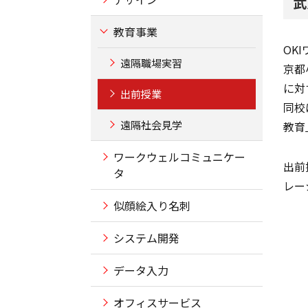
武
教育事業
OK
遠隔職場実習
京都
に対
出前授業
同校
遠隔社会見学
教育
ワークウェルコミュニケー
出前
タ
レー
似顔絵入り名刺
システム開発
データ入力
オフィスサービス