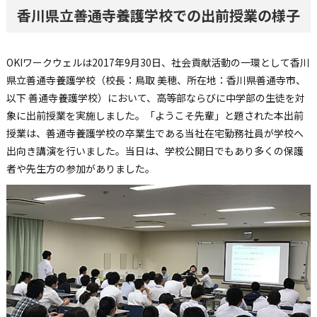
香川県立善通寺養護学校での出前授業の様子
OKIワークウェルは2017年9月30日、社会貢献活動の一環として香川
県立善通寺養護学校（校長：鳥取 美穂、所在地：香川県善通寺市、
以下 善通寺養護学校）において、高等部ならびに中学部の生徒を対
象に出前授業を実施しました。「ようこそ先輩」と題された本出前
授業は、善通寺養護学校の卒業生である当社在宅勤務社員が学校へ
出向き講演を行いました。当日は、学校公開日でもあり多くの保護
者や先生方の参加がありました。