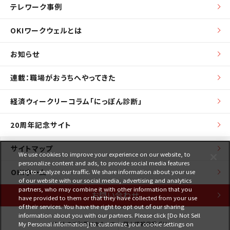
テレワーク事例
OKIワークウェルとは
お知らせ
連載：職場がおうちへやってきた
経済ウィークリーコラム「にっぽん診断」
20周年記念サイト
サイトマップ
We use cookies to improve your experience on our website, to
personalize content and ads, to provide social media features
OKIホーム
and to analyze our traffic. We share information about your use
of our website with our social media, advertising and analytics
partners, who may combine it with other information that you
お問い合わせ
have provided to them or that they have collected from your use
of their services. You have the right to opt out of our sharing
information about you with our partners. Please click [Do Not Sell
サイトのご利用にあたって
個人情報保護ポリシー
My Personal Information] to customize your cookie settings on