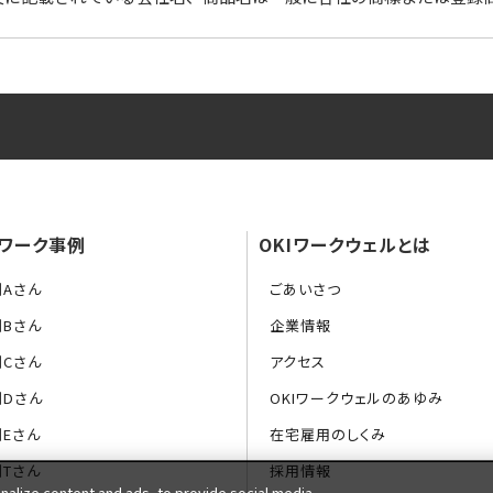
ワーク事例
OKIワークウェルとは
例Aさん
ごあいさつ
例Bさん
企業情報
例Cさん
アクセス
例Dさん
OKIワークウェルのあゆみ
Eさん
在宅雇用のしくみ
Tさん
採用情報
alize content and ads, to provide social media