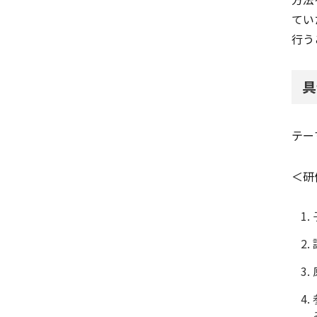
てい
行う
具
テー
＜研