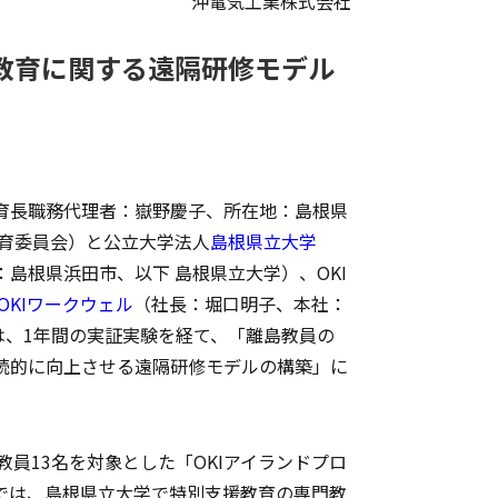
沖電気工業株式会社
援教育に関する遠隔研修モデル
育長職務代理者：嶽野慶子、所在地：島根県
教育委員会）と公立大学法人
島根県立大学
島根県浜田市、以下 島根県立大学）、OKI
OKIワークウェル
（社長：堀口明子、本社：
は、1年間の実証実験を経て、「離島教員の
続的に向上させる遠隔研修モデルの構築」に
員13名を対象とした「OKIアイランドプロ
トでは、島根県立大学で特別支援教育の専門教