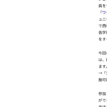
員を
「
ワ
ュニ
で西
各学
をす
今回
は、
ます
→「
施可
参加
がで
方法