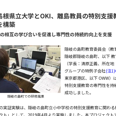
島根県立大学とOKI、離島教員の特別支
を構築
の相互の学び合いを促進し専門性の持続的向上を支援
隠岐の島町教育委員会（教
隠岐郡隠岐の島町、以下 
（学長：清原正義、所在地：
グループの特例子会社
(注1)
東京都港区、以下 OWW）
特別支援教育の専門性を持
成功しました。
隠岐の島町での研修風景
の実証実験は、隠岐の島町立小中学校の特別支援教育に関わる教
クト」として、2019年4月より実施しました。本プロジェク