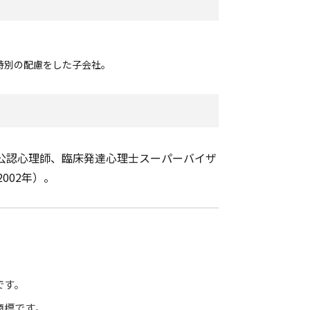
特別の配慮をした子会社。
、公認心理師、臨床発達心理士スーパーバイザ
002年）。
です。
商標です。