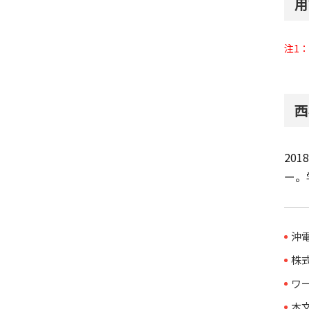
用
注1：
西
20
ー。
沖
株
ワ
本