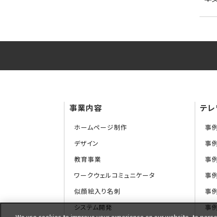
事業内容
テレ
ホームページ制作
事
デザイン
事
教育事業
事
ワークウェルコミュニケータ
事
似顔絵入り名刺
事例
システム開発
事例
We use cookies to improve your experience on our website, to person