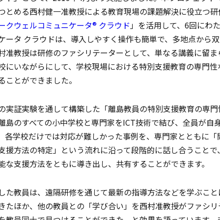
つとめる西村健一准教授による教育現場の課題解決に役立つ研
ークウェルコミュニケータ® クラウド
」を活用して、6回にわ
ケータ クラウドは、導入しやすく操作も簡単で、多地点から
村准教授は研修のファシリテーターとして、単なる講義に留ま
校にいながらにして、学校現場における特別支援教育の専門性
ることができました。
の実証実験を通して構築した「離島教員の特別支援教育の専門
離島のすべての小中学校と専門家をICT技術で結び、全員が自
。各学校だけでは対応が難しかった事例を、専門家とともに「
支援方法の特定」という流れに沿って段階的に話し合うことで
能な支援方法をともに導き出し、共有することができます。
した教員は、遠隔研修を通じて最新の指導方法などを学ぶこと
きたほか、他の教員との「学び合い」を西村准教授がファシリ
を教員同士で見つけることができた、と効果を語っています。