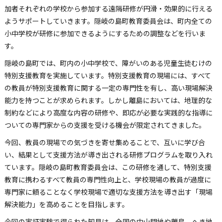
加者それぞれの学校から参加する遠隔研修が円滑・効果的に行える
ようサポートしていきます。隠岐の島町教育委員会は、町内全ての
小中学校が研修に参加できるようにするための調整などを行いま
す。
隠岐の島町では、町内の小中学校で、障がいのある児童生徒むけの
特別支援教育を実施しています。特別支援教育の現場には、すべて
の教員が特別支援教育に関する一定の専門性を有し、高い現場解決
能力を持つことが求められます。しかし離島においては、地理的な
制約などにより高度な内容の研修や、即応が必要な実践的な指導に
ついての専門家からの支援を受ける機会が限定されてきました。
今回、教員の現場での気づきを寄せ集めることで、互いに学び合
い、結果として支援方法が導き出される研修プログラムを取り入れ
ています。隠岐の島町教育委員会は、この研修を通して、特別支援
教育に携わるすべて教員の専門性向上と、学校現場の教員が過度に
専門家に頼ることなく学校現場で適切な支援方法を導き出す「現場
解決能力」を高めることを目指します。
今回の実証実験で得られた知見は、全国の中山間地や離島、へき地