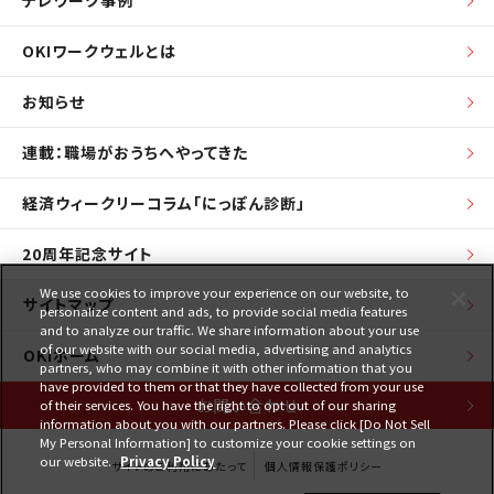
テレワーク事例
OKIワークウェルとは
お知らせ
連載：職場がおうちへやってきた
経済ウィークリーコラム「にっぽん診断」
20周年記念サイト
We use cookies to improve your experience on our website, to
サイトマップ
personalize content and ads, to provide social media features
and to analyze our traffic. We share information about your use
of our website with our social media, advertising and analytics
OKIホーム
partners, who may combine it with other information that you
have provided to them or that they have collected from your use
お問い合わせ
of their services. You have the right to opt out of our sharing
information about you with our partners. Please click [Do Not Sell
My Personal Information] to customize your cookie settings on
our website.
Privacy Policy
サイトのご利用にあたって
個人情報保護ポリシー