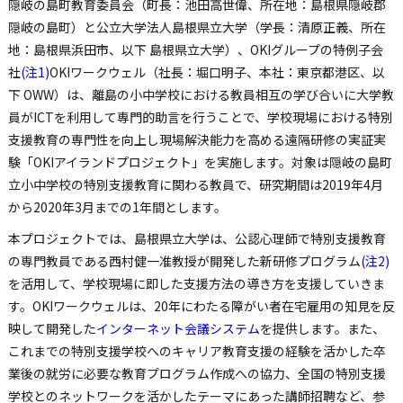
隠岐の島町教育委員会（町長：池田高世偉、所在地：島根県隠岐郡
隠岐の島町）と公立大学法人島根県立大学（学長：清原正義、所在
地：島根県浜田市、以下 島根県立大学）、OKIグループの特例子会
社
(注1)
OKIワークウェル（社長：堀口明子、本社：東京都港区、以
下 OWW）は、離島の小中学校における教員相互の学び合いに大学教
員がICTを利用して専門的助言を行うことで、学校現場における特別
支援教育の専門性を向上し現場解決能力を高める遠隔研修の実証実
験「OKIアイランドプロジェクト」を実施します。対象は隠岐の島町
立小中学校の特別支援教育に関わる教員で、研究期間は2019年4月
から2020年3月までの1年間とします。
本プロジェクトでは、島根県立大学は、公認心理師で特別支援教育
の専門教員である西村健一准教授が開発した新研修プログラム
(注2)
を活用して、学校現場に即した支援方法の導き方を支援していきま
す。OKIワークウェルは、20年にわたる障がい者在宅雇用の知見を反
映して開発した
インターネット会議システム
を提供します。また、
これまでの特別支援学校へのキャリア教育支援の経験を活かした卒
業後の就労に必要な教育プログラム作成への協力、全国の特別支援
学校とのネットワークを活かしたテーマにあった講師招聘など、参