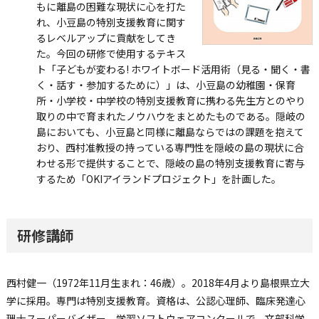
もに離島の困難な現状に心を打た
れ、小豆島の特別支援教育に関す
るレベルアップに貢献をしてき
た。今回の研修で使用するテキス
ト「子どもが変わる! ホワイトボード活用術（見る・聞く・書
く・話す・参加するために）」は、小豆島の幼稚園・保育
所・小学校・中学校の特別支援教育に携わる先生方とのやり
取りの中で育まれたノウハウをまとめたものである。隠岐の
島においても、小豆島と同様に離島ならではの課題を抱えて
おり、西村准教授の持っている専門性を隠岐の島の現状に合
わせる形で提供することで、隠岐の島の特別支援教育に寄与
するため「OKIアイランドプロジェクト」を計画した。
研修講師
西村健一（1972年11月生まれ：46歳）。2018年4月より島根県立大
学に採用。専門は特別支援教育。資格は、公認心理師、臨床発達心
理士スーパーバイザー。学習ソフトウェアコンクールで、文部科学