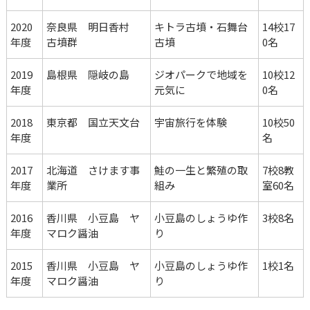
2020
奈良県　明日香村　
キトラ古墳・石舞台
14校17
年度
古墳群
古墳
0名
2019
島根県　隠岐の島
ジオパークで地域を
10校12
年度
元気に
0名
2018
東京都　国立天文台
宇宙旅行を体験
10校50
年度
名
2017
北海道　さけます事
鮭の一生と繁殖の取
7校8教
年度
業所
組み
室60名
2016
香川県　小豆島　ヤ
小豆島のしょうゆ作
3校8名
年度
マロク醤油
り
2015
香川県　小豆島　ヤ
小豆島のしょうゆ作
1校1名
年度
マロク醤油
り