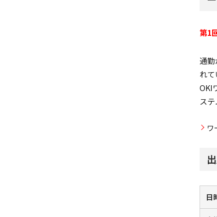
第1
通勤
れて
OK
ステ
ワ
出
日