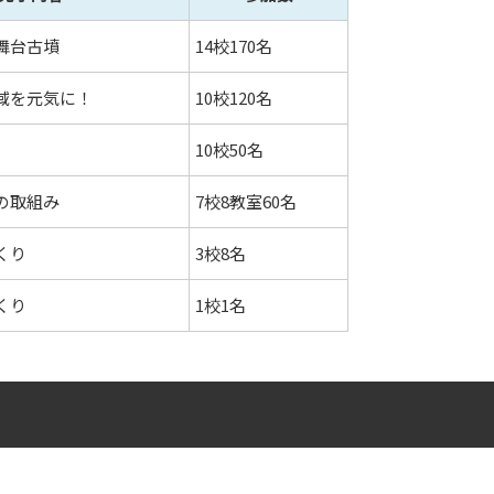
舞台古墳
14校170名
域を元気に！
10校120名
10校50名
の取組み
7校8教室60名
くり
3校8名
くり
1校1名