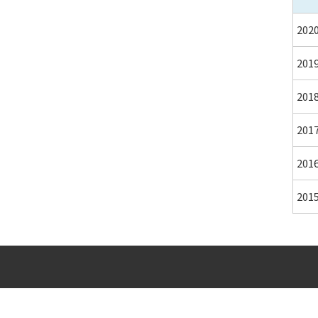
20
20
20
20
20
20