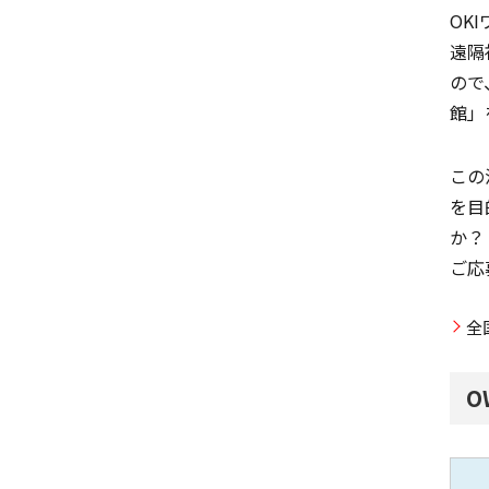
OK
遠隔
ので
館」
この
を目
か？
ご応
全
O