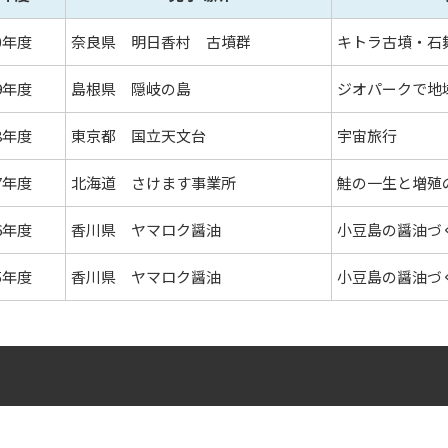
20年度
奈良県 明日香村 古墳群
キトラ古墳・石
19年度
島根県 隠岐の島
ジオパークで地
18年度
東京都 国立天文台
宇宙旅行
17年度
北海道 さけます事業所
鮭の一生と増殖
16年度
香川県 ヤマロク醤油
小豆島の醤油づ
15年度
香川県 ヤマロク醤油
小豆島の醤油づ